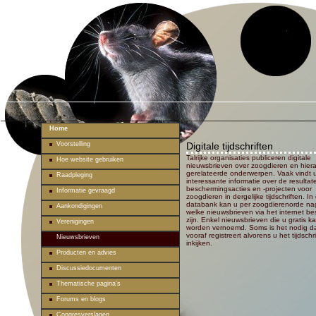
Home
Voorstelling
Digitale tijdschriften
Talrijke organisaties publiceren digitale
Hoe website gebruiken
nieuwsbrieven over zoogdieren en hier
gerelateerde onderwerpen. Vaak vindt 
Raadpleging
interessante informatie over de resulta
beschermingsacties en -projecten voor
Informatie gevraagd
zoogdieren in dergelijke tijdschriften. I
databank kan u per zoogdierenorde n
Aankondigingen
welke nieuwsbrieven via het internet be
zijn. Enkel nieuwsbrieven die u gratis k
Verenigingen
worden vernoemd. Soms is het nodig da
vooraf registreert alvorens u het tijdschr
Nieuwsbrieven
inkijken.
Producten en advies
Discussiedocumenten
Thematische pagina's
Forums en blogs
Congresverslagen